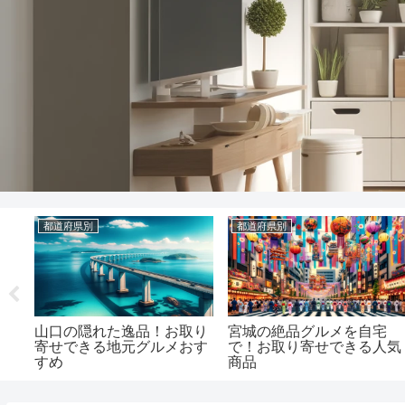
食料品
都道府県別
通販
プチ高級感で日常を豊か
新潟の逸品を自宅で！地元
の売
に！選りすぐりの高級冷凍
愛あふれるお取り寄せグル
食品サイトのご紹介
メリスト