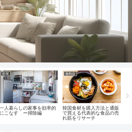
作業環境
都道府県別
食
自宅に快適なテレワーク環
佐賀の味をあなたの家に！
美
境を整備するためのおすす
絶対に試すべきお取り寄せ
地
めアイテム ー机と椅子編
グルメリスト