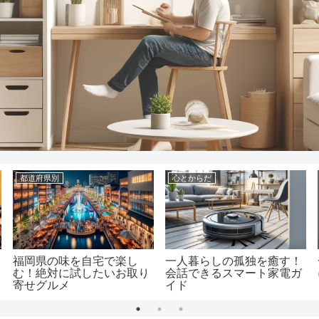
食料品
都道府県別
地ビールの醸造所訪問記：
石川からの美食旅！絶対に
あだちビール
試すべきお取り寄せグルメ
リスト