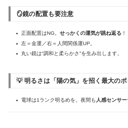
🪞鏡の配置も要注意
正面配置はNG。
せっかくの運気が跳ね返る
！
左＝金運／右＝人間関係運UP。
丸い鏡は“調和と柔らかさ”を生み出します。
💡 明るさは「陽の気」を招く最大の
電球は1ランク明るめを。夜間も
人感センサー