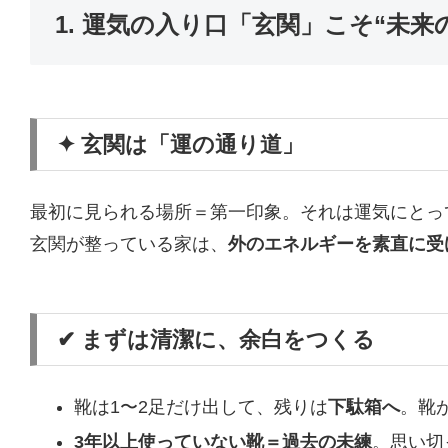
1. 運気の入り口「玄関」こそ“未来
✦ 玄関は「運の通り道」
最初に見られる場所＝第一印象。それは運気にとっ
玄関が整っている家は、
外のエネルギーを素直に受
✔ まずは清潔に、余白をつくる
靴は1〜2足だけ出して、残りは
下駄箱へ
。靴
3年以上使っていない靴＝過去の未練
。思い切