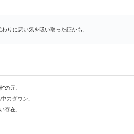
の代わりに悪い気を吸い取った証かも。
滞”の元。
集中力ダウン。
すい存在。
。