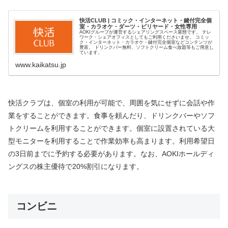
快活CLUB | コミック・インターネット・鍵付完全個
室・カラオケ・ダーツ・ビリヤード・女性専用
AOKIグループが運営するシェアリングスペース業態です。 テレ
ワーク・シェアオフィスとしてもご利用くださいませ。 コミッ
ク・インターネット・カラオケ・鍵付完全個室などコンテンツが
豊富。 ドリンクバー無料、ソフトクリーム食べ放題等もご用意し
ています。
www.kaikatsu.jp
快活クラブは、個室の利用が可能で、周囲を気にせずに会話や作
業をすることができます。食事を頼んだり、ドリンクバーやソフ
トクリームを利用することができます。個室に設置されている大
型モニターを利用することで作業効率も高まります。利用希望日
の3日前までに予約する必要があります。なお、AOKIホールディ
ングスの株主優待で20%割引になります。
コンビニ