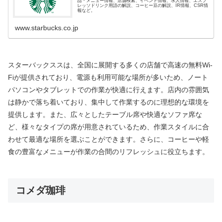
品・メニュー情報、店舗検索、イベント情報、求人情報、エスプ
レッソドリンク用語の解説、コーヒー豆の解説、IR情報、CSR情
報など。
www.starbucks.co.jp
スターバックススは、全国に展開する多くの店舗で高速の無料Wi-
Fiが提供されており、電源も利用可能な場所が多いため、ノート
パソコンやタブレットでの作業が快適に行えます。店内の雰囲気
は静かで落ち着いており、集中して作業するのに理想的な環境を
提供します。また、広々としたテーブル席や快適なソファ席な
ど、様々なタイプの席が用意されているため、作業スタイルに合
わせて最適な場所を選ぶことができます。さらに、コーヒーや軽
食の豊富なメニューが作業の合間のリフレッシュに役立ちます。
コメダ珈琲