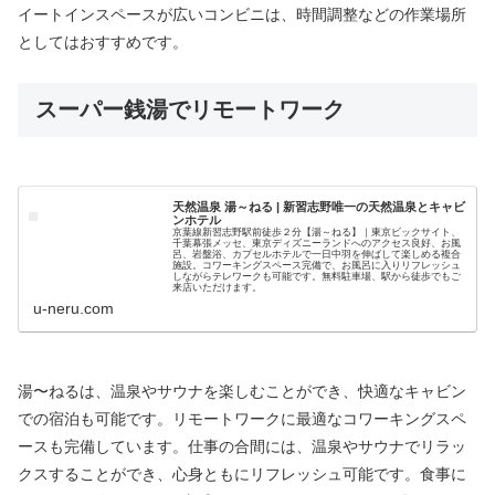
イートインスペースが広いコンビニは、時間調整などの作業場所
としてはおすすめです。
スーパー銭湯でリモートワーク
天然温泉 湯～ねる | 新習志野唯一の天然温泉とキャビ
ンホテル
京葉線新習志野駅前徒歩２分【湯～ねる】｜東京ビックサイト、
千葉幕張メッセ、東京ディズニーランドへのアクセス良好、お風
呂、岩盤浴、カプセルホテルで一日中羽を伸ばして楽しめる複合
施設。コワーキングスペース完備で、お風呂に入りリフレッシュ
しながらテレワークも可能です。無料駐車場、駅から徒歩でもご
来店いただけます。
u-neru.com
湯〜ねるは、温泉やサウナを楽しむことができ、快適なキャビン
での宿泊も可能です。リモートワークに最適なコワーキングスペ
ースも完備しています。仕事の合間には、温泉やサウナでリラッ
クスすることができ、心身ともにリフレッシュ可能です。食事に