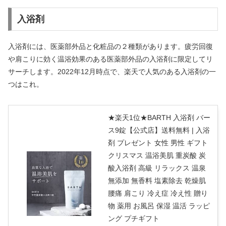
入浴剤
入浴剤には、医薬部外品と化粧品の２種類があります。疲労回復
や肩こりに効く温浴効果のある医薬部外品の入浴剤に限定してリ
サーチします。2022年12月時点で、楽天で人気のある入浴剤の一
つはこれ。
★楽天1位★BARTH 入浴剤 バー
ス9錠【公式店】送料無料 | 入浴
剤 プレゼント 女性 男性 ギフト
クリスマス 温浴美肌 重炭酸 炭
酸入浴剤 高級 リラックス 温泉
無添加 無香料 塩素除去 乾燥肌
腰痛 肩こり 冷え症 冷え性 贈り
物 薬用 お風呂 保湿 温活 ラッピ
ング プチギフト