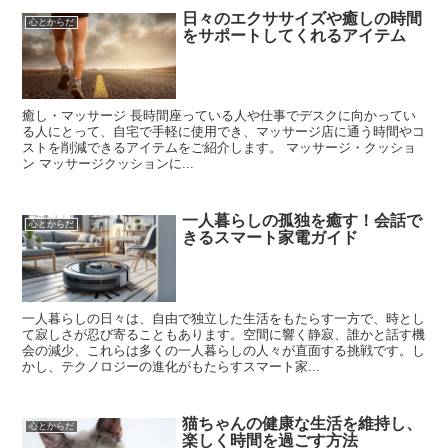
日々のエクササイズや癒しの時間
心とからだ
をサポートしてくれるアイテム
癒し・マッサージ 長時間座っている人や仕事でデスクに向かってい
る人にとって、自宅で手軽に使用でき、マッサージ店に通う時間やコ
ストを削減できるアイテムをご紹介します。 マッサージ・クッショ
ン マッサージクッションに...
一人暮らしの孤独を癒す！会話で
心とからだ
きるスマート家電ガイド
一人暮らしの日々は、自由で独立した生活をもたらす一方で、時とし
て寂しさが忍び寄ることもあります。空間に響く静寂、誰かと話す機
会の減少、これらは多くの一人暮らしの人々が直面する挑戦です。し
かし、テクノロジーの進化がもたらすスマート家...
猫ちゃんの健康な生活を維持し、
心とからだ
楽しく時間を過ごす方法