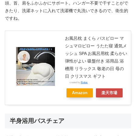
頭、首、肩をふかふかにサポート。ハンガー不要で干すことがで
きたり、洗濯ネットに入れて洗濯機で丸洗いできるので、衛生的
ですね。
お風呂枕 まくら バスピロー マ
シュマロピロー うたた寝 通気メ
ッシュ SPA お風呂用枕 柔らかい
弾性がよい 吸盤付き 浴用品 浴
槽用 リラックス 敬老の日 母の
日 クリスマス ギフト
created by
Rinker
Amazon
楽天市場
半身浴用バスチェア