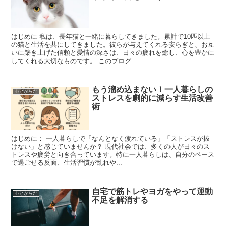
はじめに 私は、長年猫と一緒に暮らしてきました。累計で10匹以上
の猫と生活を共にしてきました。彼らが与えてくれる安らぎと、お互
いに築き上げた信頼と愛情の深さは、日々の疲れを癒し、心を豊かに
してくれる大切なものです。 このブログ...
もう溜め込まない！一人暮らしの
心とからだ
ストレスを劇的に減らす生活改善
術
はじめに： 一人暮らしで「なんとなく疲れている」「ストレスが抜
けない」と感じていませんか？ 現代社会では、多くの人が日々のス
トレスや疲労と向き合っています。特に一人暮らしは、自分のペース
で過ごせる反面、生活習慣が乱れや...
自宅で筋トレやヨガをやって運動
心とからだ
不足を解消する