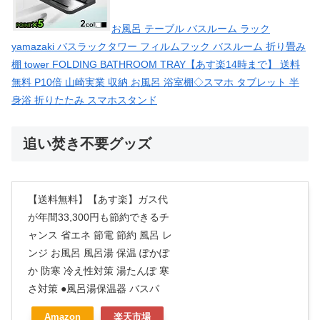
お風呂 テーブル バスルーム ラック
yamazaki バスラックタワー フィルムフック バスルーム 折り畳み
棚 tower FOLDING BATHROOM TRAY【あす楽14時まで】 送料
無料 P10倍 山崎実業 収納 お風呂 浴室棚◇スマホ タブレット 半
身浴 折りたたみ スマホスタンド
追い焚き不要グッズ
【送料無料】【あす楽】ガス代
が年間33,300円も節約できるチ
ャンス 省エネ 節電 節約 風呂 レ
ンジ お風呂 風呂湯 保温 ぽかぽ
か 防寒 冷え性対策 湯たんぽ 寒
さ対策 ●風呂湯保温器 バスパ
Amazon
楽天市場