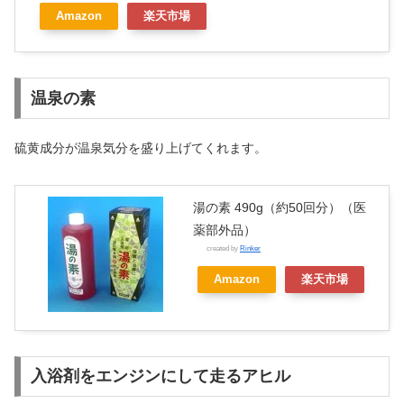
Amazon
楽天市場
温泉の素
硫黄成分が温泉気分を盛り上げてくれます。
湯の素 490g（約50回分）（医
薬部外品）
created by
Rinker
Amazon
楽天市場
入浴剤をエンジンにして走るアヒル