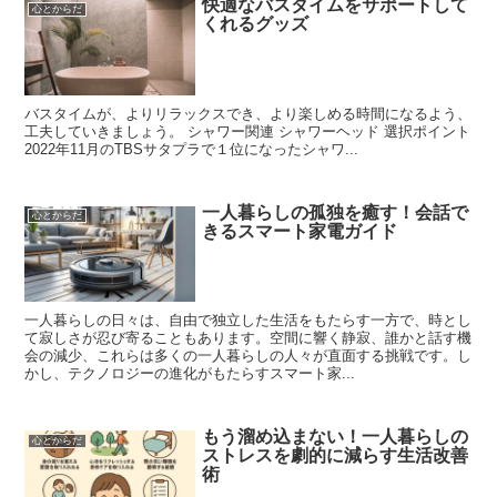
快適なバスタイムをサポートして
心とからだ
くれるグッズ
バスタイムが、よりリラックスでき、より楽しめる時間になるよう、
工夫していきましょう。 シャワー関連 シャワーヘッド 選択ポイント
2022年11月のTBSサタプラで１位になったシャワ...
一人暮らしの孤独を癒す！会話で
心とからだ
きるスマート家電ガイド
一人暮らしの日々は、自由で独立した生活をもたらす一方で、時とし
て寂しさが忍び寄ることもあります。空間に響く静寂、誰かと話す機
会の減少、これらは多くの一人暮らしの人々が直面する挑戦です。し
かし、テクノロジーの進化がもたらすスマート家...
もう溜め込まない！一人暮らしの
心とからだ
ストレスを劇的に減らす生活改善
術