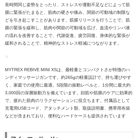
長時間同じ姿勢をとったり、ストレスや運動不足などによって筋
膜に緊張がたまると、筋肉の硬さや痛み、関節の可動域の制限な
どを引き起こすことがあります。筋膜リリースを行うことで、筋
膜の緊張を緩和し、筋肉や関節の可動域を広げ、血流やリンパ液
の流れを改善することで、代謝促進、疲労回復、身体的な緊張が
緩和されることで、精神的なストレス軽減につながります。
MYTREX REBIVE MINI XSは、最軽量とコンパクトさが特徴のハ
ンディマッサージガンです。約265gの軽量設計で、持ち運びやす
く、家庭での使用に最適。5段階の振動レベルと、1分間に最大約
3,000回の深層振動力を備えています。顔筋や筋膜のケアに効果的
で、疲れた筋肉のリラクゼーションに役立ちます。付属品として
充電用USBコード、アタッチメント類、取扱説明書、携帯用布袋
などが含まれており、便利なハードケースも提供されています​