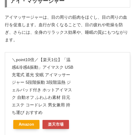
アイ・マッサージャー
アイマッサージャーは、目の周りの筋肉をほぐし、目の周りの血
行を促進します。血行が良くなることで、目の疲れや乾燥を防
ぎ、さらには、全身のリラックス効果や、睡眠の質jにもつながり
ます。
＼point10倍／【楽天1位】「温
感&冷感&振動」アイマスク USB
充電式 遮光 安眠 アイマッサー
ジャー 5段階振動 3段階温熱 ジ
ェルパッド付き ホットアイマス
ク 自動オフ ふわふわ素材 目元
エステ コードレス 男女兼用 持
ち運び おすすめ
Amazon
楽天市場