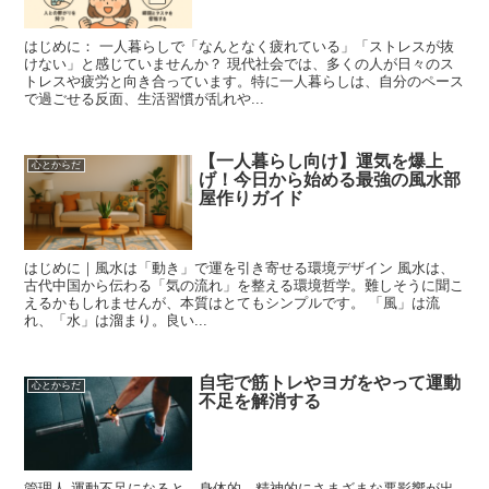
はじめに： 一人暮らしで「なんとなく疲れている」「ストレスが抜
けない」と感じていませんか？ 現代社会では、多くの人が日々のス
トレスや疲労と向き合っています。特に一人暮らしは、自分のペース
で過ごせる反面、生活習慣が乱れや...
【一人暮らし向け】運気を爆上
心とからだ
げ！今日から始める最強の風水部
屋作りガイド
はじめに｜風水は「動き」で運を引き寄せる環境デザイン 風水は、
古代中国から伝わる「気の流れ」を整える環境哲学。難しそうに聞こ
えるかもしれませんが、本質はとてもシンプルです。 「風」は流
れ、「水」は溜まり。良い...
自宅で筋トレやヨガをやって運動
心とからだ
不足を解消する
管理人 運動不足になると、身体的、精神的にさまざまな悪影響が出