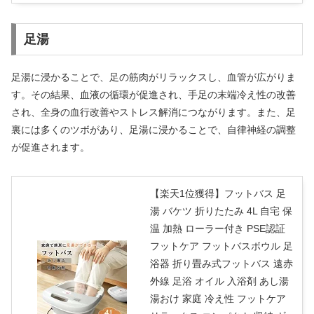
足湯
足湯に浸かることで、足の筋肉がリラックスし、血管が広がりま
す。その結果、血液の循環が促進され、手足の末端冷え性の改善
され、全身の血行改善やストレス解消につながります。また、足
裏には多くのツボがあり、足湯に浸かることで、自律神経の調整
が促進されます。
【楽天1位獲得】フットバス 足
湯 バケツ 折りたたみ 4L 自宅 保
温 加熱 ローラー付き PSE認証
フットケア フットバスボウル 足
浴器 折り畳み式フットバス 遠赤
外線 足浴 オイル 入浴剤 あし湯
湯おけ 家庭 冷え性 フットケア