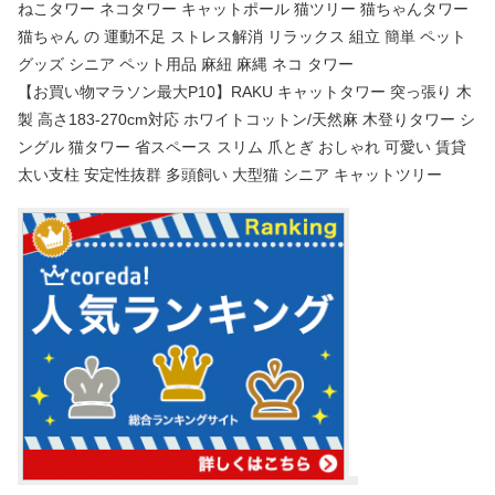
ねこタワー ネコタワー キャットポール 猫ツリー 猫ちゃんタワー
猫ちゃん の 運動不足 ストレス解消 リラックス 組立 簡単 ペット
グッズ シニア ペット用品 麻紐 麻縄 ネコ タワー
【お買い物マラソン最大P10】RAKU キャットタワー 突っ張り 木
製 高さ183-270cm対応 ホワイトコットン/天然麻 木登りタワー シ
ングル 猫タワー 省スペース スリム 爪とぎ おしゃれ 可愛い 賃貸
太い支柱 安定性抜群 多頭飼い 大型猫 シニア キャットツリー