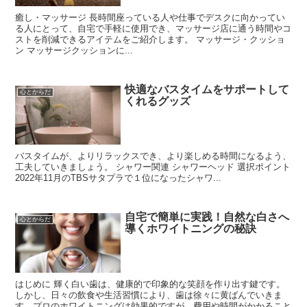
癒し・マッサージ 長時間座っている人や仕事でデスクに向かってい
る人にとって、自宅で手軽に使用でき、マッサージ店に通う時間やコ
ストを削減できるアイテムをご紹介します。 マッサージ・クッショ
ン マッサージクッションに...
快適なバスタイムをサポートして
心とからだ
くれるグッズ
バスタイムが、よりリラックスでき、より楽しめる時間になるよう、
工夫していきましょう。 シャワー関連 シャワーヘッド 選択ポイント
2022年11月のTBSサタプラで１位になったシャワ...
自宅で簡単に実践！自然な白さへ
心とからだ
導くホワイトニングの秘訣
はじめに 輝く白い歯は、健康的で印象的な笑顔を作り出す鍵です。
しかし、日々の飲食や生活習慣により、歯は徐々に黄ばんでいきま
す。プロのホワイトニングは効果的ですが、費用や時間がかかること