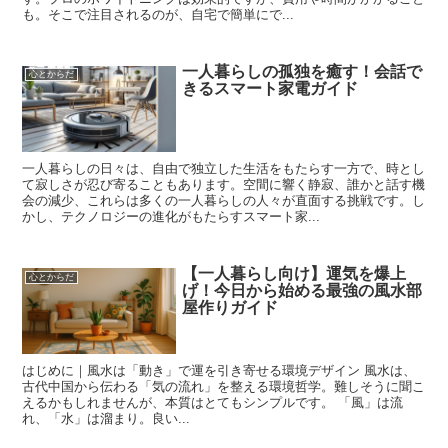
も。そこで注目されるのが、自宅で簡単にで...
一人暮らしの孤独を癒す！会話で
心とからだ
きるスマート家電ガイド
一人暮らしの日々は、自由で独立した生活をもたらす一方で、時とし
て寂しさが忍び寄ることもあります。空間に響く静寂、誰かと話す機
会の減少、これらは多くの一人暮らしの人々が直面する挑戦です。し
かし、テクノロジーの進化がもたらすスマート家...
【一人暮らし向け】運気を爆上
心とからだ
げ！今日から始める最強の風水部
屋作りガイド
はじめに｜風水は「動き」で運を引き寄せる環境デザイン 風水は、
古代中国から伝わる「気の流れ」を整える環境哲学。難しそうに聞こ
えるかもしれませんが、本質はとてもシンプルです。 「風」は流
れ、「水」は溜まり。良い...