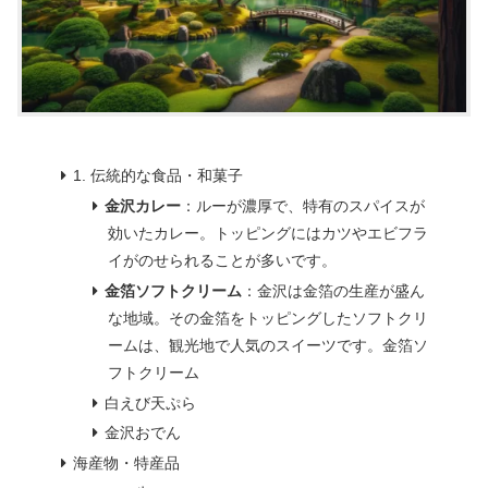
1. 伝統的な食品・和菓子
金沢カレー
：ルーが濃厚で、特有のスパイスが
効いたカレー。トッピングにはカツやエビフラ
イがのせられることが多いです。
金箔ソフトクリーム
：金沢は金箔の生産が盛ん
な地域。その金箔をトッピングしたソフトクリ
ームは、観光地で人気のスイーツです。金箔ソ
フトクリーム
白えび天ぷら
金沢おでん
海産物・特産品