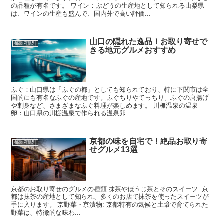
の品種が有名です。 ワイン：ぶどうの生産地として知られる山梨県
は、ワインの生産も盛んで、国内外で高い評価...
山口の隠れた逸品！お取り寄せで
都道府県別
きる地元グルメおすすめ
ふぐ：山口県は「ふぐの都」としても知られており、特に下関市は全
国的にも有名なふぐの産地です。ふぐちりやてっちり、ふぐの唐揚げ
や刺身など、さまざまなふぐ料理が楽しめます。 川棚温泉の温泉
卵：山口県の川棚温泉で作られる温泉卵...
京都の味を自宅で！絶品お取り寄
都道府県別
せグルメ13選
京都のお取り寄せのグルメの種類 抹茶やほうじ茶とそのスイーツ: 京
都は抹茶の産地として知られ、多くのお店で抹茶を使ったスイーツが
手に入ります。 京野菜・京漬物: 京都特有の気候と土壌で育てられた
野菜は、特徴的な味わ...