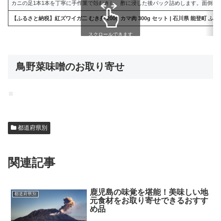
カニの足1本1本を丁寧に手作業で殻むきし、酢に浸した後パック詰めします。面倒な
【ふるさと納税】紅ズワイガ二 むき身 200g カマ肉 300g セット | 石川県 能登町 
スクロールできます
鳥野菜味噌のお取り寄せ
都道府県別
関連記事
鹿児島の味覚を堪能！美味しい地
都道府県別
元食材をお取り寄せできるおすす
め品