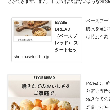
とができます。また、自分では選ばないような種類
ベースフー
BASE
購入を選択
BREAD
（ベースブ
は特別な割
レッド） ス
タートセッ
ト
shop.basefood.co.jp
BASE
BREAD（ベース
ブレッド）のス
タートセット。
Pan&は
継続コース初回
り寄せ専門
20%OFFでお得
に始められま
焼きたての
す。
夕食、おや