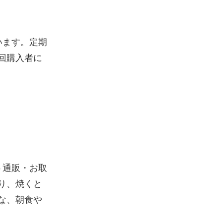
います。定期
回購入者に
う通販・お取
り、焼くと
な、朝食や