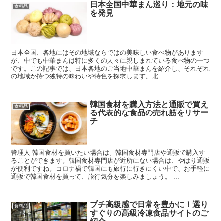
日本全国中華まん巡り：地元の味
食料品
を発見
日本全国、各地にはその地域ならではの美味しい食べ物があります
が、中でも中華まんは特に多くの人々に親しまれている食べ物の一つ
です。この記事では、日本各地のご当地中華まんを紹介し、それぞれ
の地域が持つ独特の味わいや特色を探求します。北...
韓国食材を購入方法と通販で買え
食料品
る代表的な食品の売れ筋をリサー
チ
管理人 韓国食材を買いたい場合は、韓国食材専門店や通販で購入す
ることができます。韓国食材専門店が近所にない場合は、やはり通販
が便利ですね。コロナ禍で韓国にも旅行に行きにくい中で、お手軽に
通販で韓国食材を買って、旅行気分を楽しみましょう。 ...
プチ高級感で日常を豊かに！選り
食料品
すぐりの高級冷凍食品サイトのご