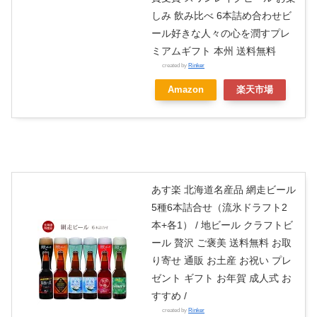
しみ 飲み比べ 6本詰め合わせビ
ール好きな人々の心を潤すプレ
ミアムギフト 本州 送料無料
created by
Rinker
Amazon
楽天市場
あす楽 北海道名産品 網走ビール
5種6本詰合せ（流氷ドラフト2
本+各1） / 地ビール クラフトビ
ール 贅沢 ご褒美 送料無料 お取
り寄せ 通販 お土産 お祝い プレ
ゼント ギフト お年賀 成人式 お
すすめ /
created by
Rinker