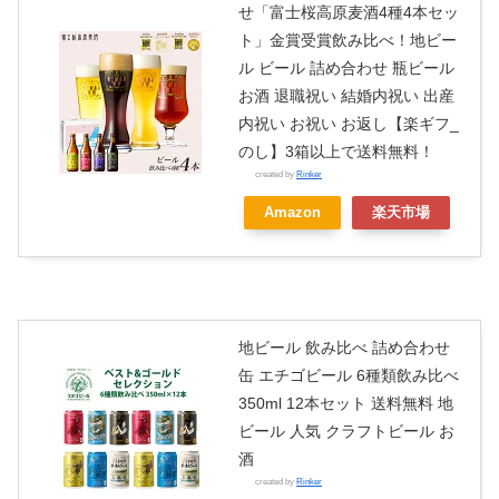
せ「富士桜高原麦酒4種4本セッ
ト」金賞受賞飲み比べ！地ビー
ル ビール 詰め合わせ 瓶ビール
お酒 退職祝い 結婚内祝い 出産
内祝い お祝い お返し【楽ギフ_
のし】3箱以上で送料無料！
created by
Rinker
Amazon
楽天市場
地ビール 飲み比べ 詰め合わせ
缶 エチゴビール 6種類飲み比べ
350ml 12本セット 送料無料 地
ビール 人気 クラフトビール お
酒
created by
Rinker