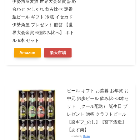
伊勢角屋麦酒 世界大会金賞 詰め
合わせ おしゃれ 飲み比べ 定番
瓶ビール ギフト 冷蔵 イセカド
伊勢角屋 プレゼント 贈答 【世
界大会金賞 6種飲み比べ】 ボト
ル 6本 セット
Amazon
楽天市場
ビール ギフト お歳暮 お年賀 お
中元 独歩ビール 飲み比べ8本セ
ット （クール配送） 誕生日 プ
レゼント 贈答 クラフトビール
【楽ギフ_のし】【宮下酒造】
【あす楽】
created by
Rinker