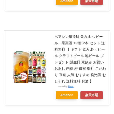
Amazon
楽天市場
ベアレン醸造所 飲み比べ ビー
ル・果実酒 12種12本 セット 送
料無料 【 ギフト 飲み比べ ビー
ル クラフトビール 地ビール プ
レゼント 誕生日 家飲み お祝い
お返し 内祝 寿 御祝 御礼 こだわ
り 直送 人気 おすすめ 発泡酒 お
しゃれ 送料無料 お酒 】
created by
Rinker
Amazon
楽天市場