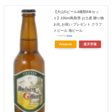
【大山Gビール4種類8本セッ
ト】330ml鳥取県 お土産 贈り物
お礼 お祝い プレゼント クラフ
トビール 地ビール
created by
Rinker
Amazon
楽天市場