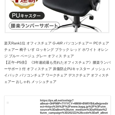
楽天Rank1位 オフィスチェア
G-AIR
パソコンチェアー PCチェア
チェアー 椅子 いす ロッキング ブラック レッド ホワイト オレン
ジ ブルー ベージュ グレー オフィス チェア
【正午~P5倍】 《3年連続最も売れたオフィスチェア》腰楽ランバ
ーサポート付 オフィスチェア 床傷防止PUキャスター メッシュ ハ
イバック パソコンチェア ワークチェア デスクチェア オフィスチ
ェアー おしゃれ メッシュチェア
https://px.a8.net/svt/ejp?
a8mat=3HP98P+7YYYCY+486W+BW0YB&a8ejpredir
ect=https%3A%2F%2Fwww.kagg.jp%2F%3Futm_
source%3Da8net%26utm_medium%3Daffiliate%2
6utm_campaign%3D202111%26code%3Daff_a8net