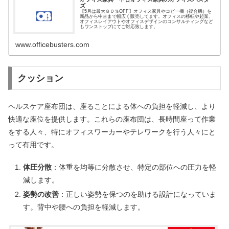
ズ
【5月は最大８０％OFF】オフィス家具やコピー機（複合機）を
新品から中古まで幅広く販売してます。オフィスの移転や起業、
オフィスレイアウトやオフィスデザインのコンサルティングなど
もワンストップにてご対応致します。
www.officebusters.com
クッション
ヘルスケア座布団は、座ることによる体への負担を軽減し、より
快適な座位を提供します。これらの座布団は、長時間座って作業
をする人々、特にオフィスワーカーやテレワークを行う人々にと
って有用です。
体圧分散
：体重を均等に分散させ、特定の部位への圧力を軽
減します。
姿勢の改善
：正しい姿勢を保つのを助ける設計になっていま
す。背中や腰への負担を軽減します。