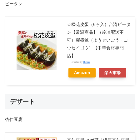
ピータン
☆松花皮蛋（6ヶ入）台湾ピータ
ン【常温商品】（冷凍配送不
可）耀盛號（ようせいごう・ヨ
ウセイゴウ）【中華食材専門
店】
created by
Rinker
Amazon
楽天市場
デザート
杏仁豆腐
杏仁豆腐 メガ盛り濃厚杏仁豆腐