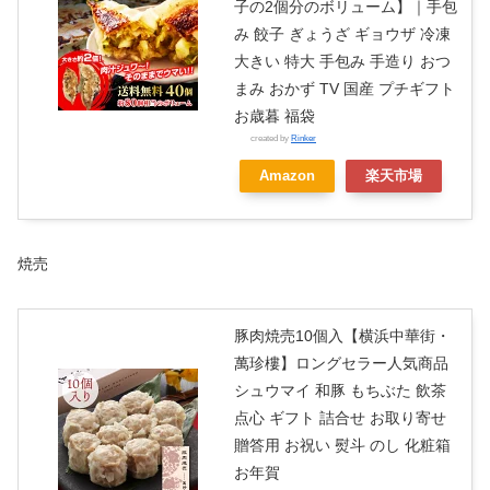
子の2個分のボリューム】｜手包
み 餃子 ぎょうざ ギョウザ 冷凍
大きい 特大 手包み 手造り おつ
まみ おかず TV 国産 プチギフト
お歳暮 福袋
created by
Rinker
Amazon
楽天市場
焼売
豚肉焼売10個入【横浜中華街・
萬珍樓】ロングセラー人気商品
シュウマイ 和豚 もちぶた 飲茶
点心 ギフト 詰合せ お取り寄せ
贈答用 お祝い 熨斗 のし 化粧箱
お年賀