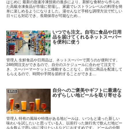
はじめに 最新の急速冷凍技術の進歩により、新鮮な食材から作られ
た高級冷凍食品が市場に登場し、家庭でレストランレベルの料理を簡
単に楽しめるようになりました。湯せんなど手軽な調理方法で忙しい
日々にも対応でき、長期保存が可能なため...
いつでも注文。自宅に食品や日用
食料品
品を届けてくれるネットスーパー
を便利に使う
管理人 生鮮食品や日用品は、ネットスーパーで買うのが便利です。
24時間注文ができるので、自分のスケジュールに合わせて注文で
き、スーパーマーケットに移動することなく、自宅に商品を配達して
もらえるので、時間や手間を節約することができま...
自分へのご褒美やギフトに最適な
食料品
めずらしい地ビールを取り寄せる
管理人 特有の風味や特徴がある地ビールは、いつもと違った新しい
味わいを試したいと思っている人、以前行った旅行先で飲んだ地ビー
ルを飲んで思い出に浸りたい人などにおすすめです。 ビールの分類