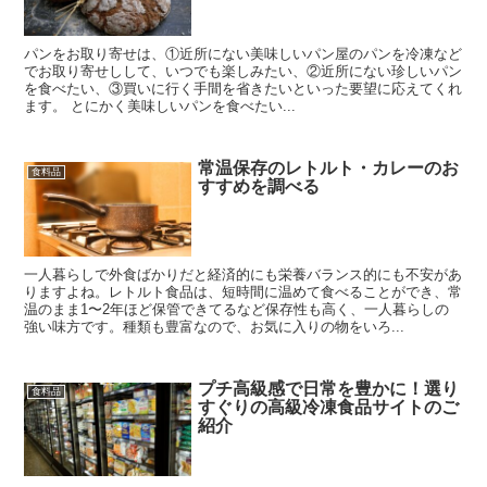
パンをお取り寄せは、①近所にない美味しいパン屋のパンを冷凍など
でお取り寄せしして、いつでも楽しみたい、②近所にない珍しいパン
を食べたい、③買いに行く手間を省きたいといった要望に応えてくれ
ます。 とにかく美味しいパンを食べたい...
常温保存のレトルト・カレーのお
食料品
すすめを調べる
一人暮らしで外食ばかりだと経済的にも栄養バランス的にも不安があ
りますよね。レトルト食品は、短時間に温めて食べることができ、常
温のまま1〜2年ほど保管できてるなど保存性も高く、一人暮らしの
強い味方です。種類も豊富なので、お気に入りの物をいろ...
プチ高級感で日常を豊かに！選り
食料品
すぐりの高級冷凍食品サイトのご
紹介