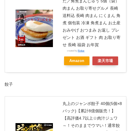
た／角煮まんじゅう 5個（袋）
肉まん お取り寄せグルメ 長崎
送料込 長崎 肉まん にくまん 角
煮 個包装 冷凍 角煮まん お土産
おみやげ おつまみ お返し プレ
ゼント お酒 ギフト 肉 お取り寄
せ 長崎 福袋 お年賀
created by
Rinker
Amazon
楽天市場
餃子
丸上のジャンボ餃子 40個(5個×8
パック)【累計8億個販売！】
【高評価4.7以上☆肉汁ジュワ
～！そのままでウマい！通常餃