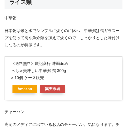
ライス類
中華粥
日本粥は米と水でシンプルに炊くのに比べ、中華粥は鶏ガラスー
プを使って肉や魚介類を加えて炊くので、しっかりとした味付け
になるのが特徴です。
《送料無料》廣記商行 味覇deめ
っちゃ美味しい中華粥 鶏 300g
× 10個 ケース販売
Amazon
楽天市場
チャーハン
高岡のメディアに出ているお店のチャーハン。気になります。チ