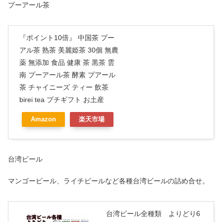
プーアール茶
『ポイント10倍』 中国茶 プー
アル茶 熟茶 美麗姫茶 30個 無農
薬 無添加 食品 健康 茶 黒茶 雲
南 プーアール茶 酵素 プアール
茶 チャイニーズ ティー 飲茶
birei tea プチギフト お土産
Amazon
楽天市場
台湾ビール
マンゴービール、ライチビールなど各種台湾ビールの詰め合せ。
台湾ビール全種類 よりどり6