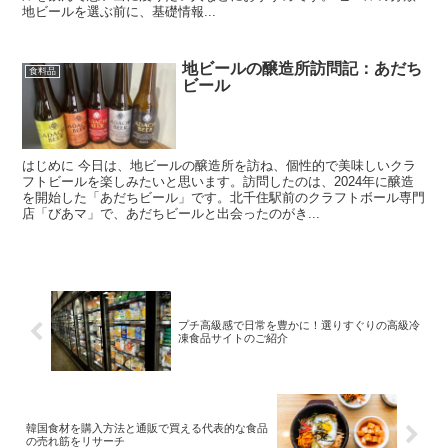
地ビールを選ぶ前に、基礎情報...
地ビールの醸造所訪問記：あだち
食料品
ビール
はじめに 今日は、地ビールの醸造所を訪ね、個性的で美味しいクラ
フトビールを楽しみたいと思います。訪問したのは、2024年に醸造
を開始した「あだちビール」です。北千住駅前のクラフトボール専門
店「びあマ」で、あだちビールと出会ったのがき...
プチ高級感で日常を豊かに！選りすぐりの高級冷
凍食品サイトのご紹介
韓国食材を購入方法と通販で買える代表的な食品
の売れ筋をリサーチ