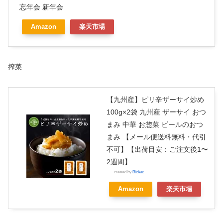
忘年会 新年会
Amazon
楽天市場
搾菜
【九州産】ピリ辛ザーサイ炒め
100g×2袋 九州産 ザーサイ おつ
まみ 中華 お惣菜 ビールのおつ
まみ 【メール便送料無料・代引
不可】【出荷目安：ご注文後1〜
2週間】
created by
Rinker
Amazon
楽天市場