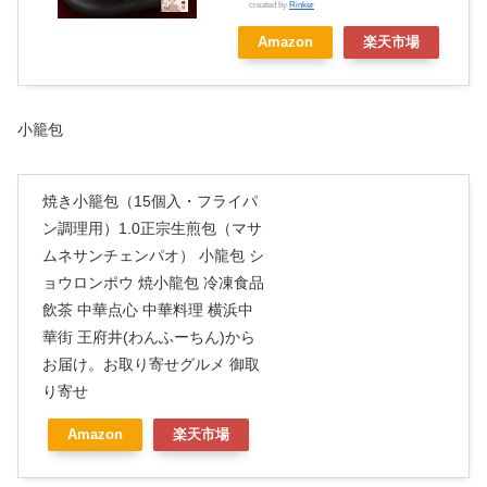
created by
Rinker
Amazon
楽天市場
小籠包
焼き小籠包（15個入・フライパ
ン調理用）1.0正宗生煎包（マサ
ムネサンチェンパオ） 小龍包 シ
ョウロンポウ 焼小龍包 冷凍食品
飲茶 中華点心 中華料理 横浜中
華街 王府井(わんふーちん)から
お届け。お取り寄せグルメ 御取
り寄せ
Amazon
楽天市場