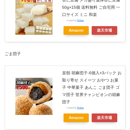
50g×15個 送料無料 ご自宅用 一
口サイズ ミニ 和楽
created by
Rinker
Amazon
楽天市場
ごま団子
皇朝 胡麻団子-6個入×3パック お
取り寄せ スイーツ おやつ お菓
子 中華菓子 あんこ ごま団子 ゴ
マ団子 世界チャンピオンの胡麻
団子
created by
Rinker
Amazon
楽天市場