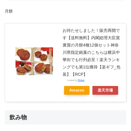
月餅
お待たせしました！販売再開で
す【送料無料】内閣総理大臣賞
褒賞の月餅4種12個セット神奈
川県指定銘菓のこちらは横浜中
華街でも行列必至！楽天ランキ
ングでも第1位獲得【楽ギフ_包
装】【RCP】
created by
Rinker
Amazon
楽天市場
飲み物