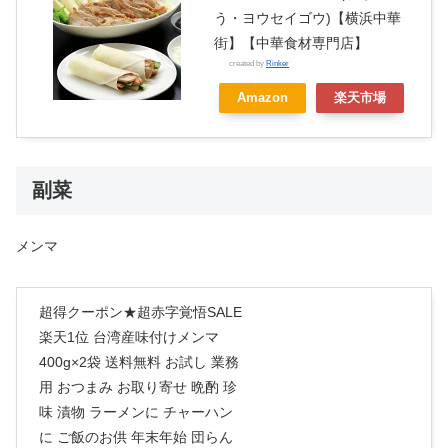
う・ヨウセイゴウ)【横浜中華
街】【中華食材専門店】
created by
Rinker
Amazon
楽天市場
副菜
メンマ
超得クーポン★超赤字覚悟SALE
楽天1位 台湾産味付けメンマ
400g×2袋 送料無料 お試し 業務
用 おつまみ お取り寄せ 晩酌 珍
味 漬物 ラーメンに チャーハン
に ご飯のお供 年末年始 団らん