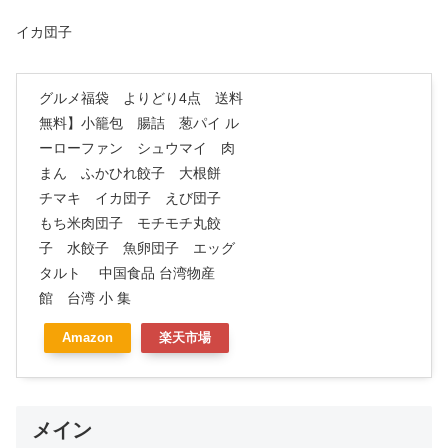
イカ団子
グルメ福袋 よりどり4点 送料
無料】小籠包 腸詰 葱パイ ル
ーローファン シュウマイ 肉
まん ふかひれ餃子 大根餅
チマキ イカ団子 えび団子
もち米肉団子 モチモチ丸餃
子 水餃子 魚卵団子 エッグ
タルト 中国食品 台湾物産
館 台湾 小 集
Amazon
楽天市場
メイン