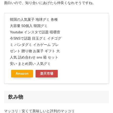
面白いので、知り合いにあげたら仲良くなれそうですね。
韓国の人気菓子 地球グミ 各種
大容量 50個入 韓国グミ
Youtube インスタで話題 咀嚼音
今SNSで話題 目玉グミ イチゴグ
ミ パンダグミ イカゲーム プレ
ゼント 贈り物 お菓子 ギフト 大
人気 詰め合わせ sns 箱 セット
安い まとめ買い 人気グミ
Amazon
楽天市場
飲み物
マッコリ：安くて美味しいと評判のマッコリ