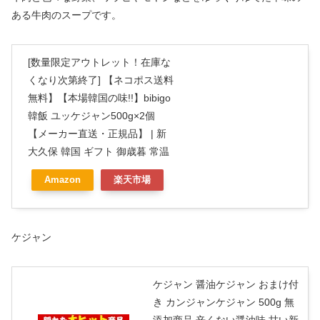
ある牛肉のスープです。
[数量限定アウトレット！在庫な
くなり次第終了] 【ネコポス送料
無料】【本場韓国の味!!】bibigo
韓飯 ユッケジャン500g×2個
【メーカー直送・正規品】 | 新
大久保 韓国 ギフト 御歳暮 常温
Amazon
楽天市場
ケジャン
ケジャン 醤油ケジャン おまけ付
き カンジャンケジャン 500g 無
添加商品 辛くない醤油味 甘い新