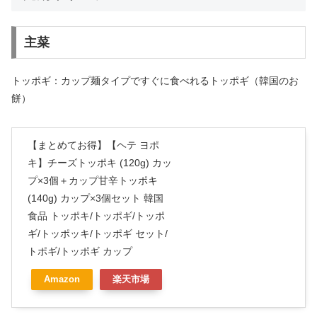
主菜
トッポギ：カップ麺タイプですぐに食べれるトッポギ（韓国のお
餅）
【まとめてお得】【ヘテ ヨポ
キ】チーズトッポキ (120g) カッ
プ×3個＋カップ甘辛トッポキ
(140g) カップ×3個セット 韓国
食品 トッポキ/トッポギ/トッポ
ギ/トッポッキ/トッポギ セット/
トポギ/トッポギ カップ
Amazon
楽天市場