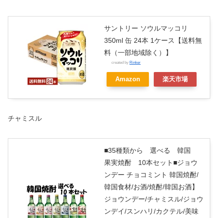
サントリー ソウルマッコリ
350ml 缶 24本 1ケース【送料無
料（一部地域除く）】
created by
Rinker
Amazon
楽天市場
チャミスル
■35種類から 選べる 韓国
果実焼酎 10本セット■ジョウ
ンデー チョコミント 韓国焼酎/
韓国食材/お酒/焼酎/韓国お酒】
ジョウンデー/チャミスル/ジョウ
ンデイ/スンハリ/カクテル/美味