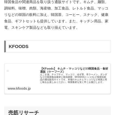
韓国食品や関連商品を取り扱う通販サイトです。キムチ、麺類、
調味料、味噌、肉類、海産物、加工食品、レトルト食品、マッコ
リなどの韓国の飲料に加え、韓国茶、コーヒー、スナック、健康
食品、ギフトセットも提供しています。また、キッチン用品、家
電、スキンケア製品なども取り揃えています。
KFOODS
【KFoods】 キムチ・マッコリなどの韓国食品・食材
通販（ケーフーズ）
えごま油、チャプチェ、マッコリ、ゆず茶、辛ラーメン、ダシダ
などの韓国食品食材と韓流雑貨、MISSHA(ミシャ)など韓国化粧
品の通信販売サイトです。本場のキムチとマッコリなど韓国と同
じ味をお楽しみください。韓国食材を安く早くお届けします。
www.kfoods.jp
売筋リサーチ