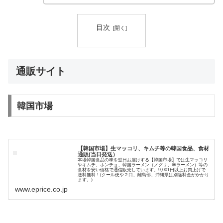
目次
通販サイト
韓国市場
【韓国市場】生マッコリ、キムチ等の韓国食品、食材
通販(当日発送）
本場韓国食品の味を翌日お届けする【韓国市場】では生マッコリ
やキムチ、ホンチョ、韓国ラーメン（ノグリ、辛ラーメン）等の
食材を安い価格で通信販売しています。9,001円以上お買上げで
送料無料！(クール便や２口、離島部、沖縄県は別途料金がかかり
ます。)
www.eprice.co.jp