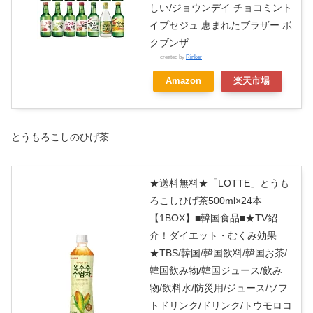
しい/ジョウンデイ チョコミント
イプセジュ 恵まれたブラザー ボ
クブンザ
created by
Rinker
Amazon
楽天市場
とうもろこしのひげ茶
★送料無料★「LOTTE」とうも
ろこしひげ茶500ml×24本
【1BOX】■韓国食品■★TV紹
介！ダイエット・むくみ効果
★TBS/韓国/韓国飲料/韓国お茶/
韓国飲み物/韓国ジュース/飲み
物/飲料水/防災用/ジュース/ソフ
トドリンク/ドリンク/トウモロコ