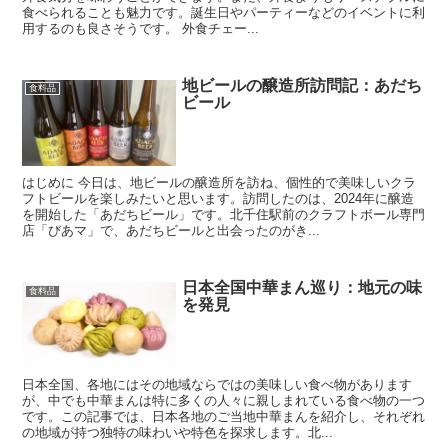
食べられることも魅力です。誕生日やパーティーなどのイベントに利
用するのも良さそうです。 外食チェー...
地ビールの醸造所訪問記：あだち
食料品
ビール
はじめに 今日は、地ビールの醸造所を訪ね、個性的で美味しいクラ
フトビールを楽しみたいと思います。訪問したのは、2024年に醸造
を開始した「あだちビール」です。北千住駅前のクラフトボール専門
店「びあマ」で、あだちビールと出会ったのがき...
日本全国中華まん巡り：地元の味
食料品
を発見
日本全国、各地にはその地域ならではの美味しい食べ物があります
が、中でも中華まんは特に多くの人々に親しまれている食べ物の一つ
です。この記事では、日本各地のご当地中華まんを紹介し、それぞれ
の地域が持つ独特の味わいや特色を探求します。北...