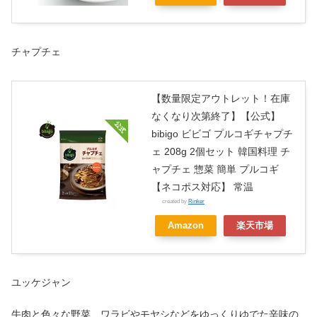
チャプチェ
【数量限定アウトレット！在庫
なくなり次第終了】【公式】
bibigo ビビゴ プルコギチャプチ
ェ 208g 2個セット 韓国料理 チ
ャプチェ 惣菜 簡単 プルコギ
【ネコポス対応】 常温
created by
Rinker
Amazon
楽天市場
ユッケジャン
牛肉と色々な野菜、ワラビやモヤシなどをゆっくりゆでた辛味の