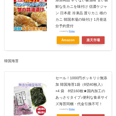
鮮な生カニを味付け 信濃ケジャ
ン 日本産 冷凍品 渡りカニ 雄の
カニ 韓国本場の味付け 1月発送
分予約受付
created by
Rinker
Amazon
楽天市場
韓国海苔
セール！1000円ポッキリ☆無添
加 韓国海苔1袋（8切40枚入）
×4 袋 8切160枚★国内加工の
あっさりタイプ♪便利な食卓サイ
ズ海苔同梱・代金引換不可！
created by
Rinker