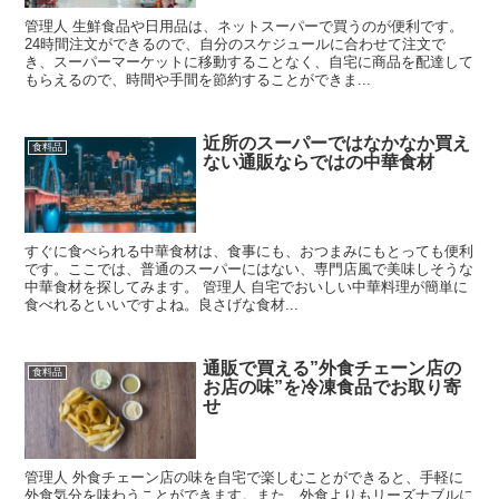
管理人 生鮮食品や日用品は、ネットスーパーで買うのが便利です。
24時間注文ができるので、自分のスケジュールに合わせて注文で
き、スーパーマーケットに移動することなく、自宅に商品を配達して
もらえるので、時間や手間を節約することができま...
近所のスーパーではなかなか買え
食料品
ない通販ならではの中華食材
すぐに食べられる中華食材は、食事にも、おつまみにもとっても便利
です。ここでは、普通のスーパーにはない、専門店風で美味しそうな
中華食材を探してみます。 管理人 自宅でおいしい中華料理が簡単に
食べれるといいですよね。良さげな食材...
通販で買える”外食チェーン店の
食料品
お店の味”を冷凍食品でお取り寄
せ
管理人 外食チェーン店の味を自宅で楽しむことができると、手軽に
外食気分を味わうことができます。また、外食よりもリーズナブルに