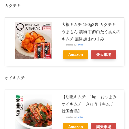
カクテキ
大根キムチ 180g2袋 カクテキ
うまもん 漬物 甘酢白たくあんの
キムチ 無添加 おつまみ
created by
Rinker
Amazon
楽天市場
オイキムチ
【胡瓜キムチ 1kg おつまみ
オイキムチ きゅうりキムチ
韓国食品】
created by
Rinker
Amazon
楽天市場