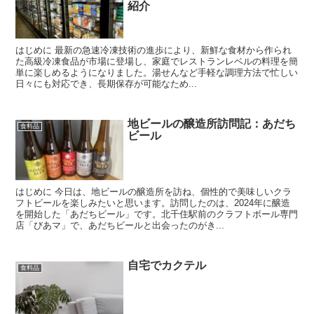
紹介
はじめに 最新の急速冷凍技術の進歩により、新鮮な食材から作られ
た高級冷凍食品が市場に登場し、家庭でレストランレベルの料理を簡
単に楽しめるようになりました。湯せんなど手軽な調理方法で忙しい
日々にも対応でき、長期保存が可能なため...
地ビールの醸造所訪問記：あだち
食料品
ビール
はじめに 今日は、地ビールの醸造所を訪ね、個性的で美味しいクラ
フトビールを楽しみたいと思います。訪問したのは、2024年に醸造
を開始した「あだちビール」です。北千住駅前のクラフトボール専門
店「びあマ」で、あだちビールと出会ったのがき...
自宅でカクテル
食料品